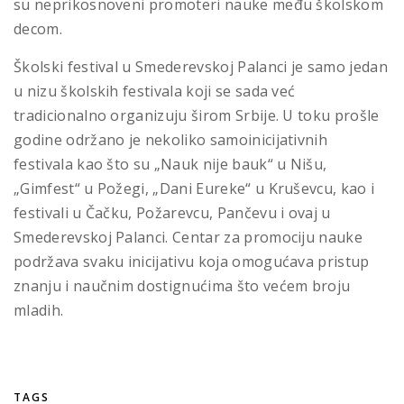
su neprikosnoveni promoteri nauke među školskom
decom.
Školski festival u Smederevskoj Palanci je samo jedan
u nizu školskih festivala koji se sada već
tradicionalno organizuju širom Srbije. U toku prošle
godine održano je nekoliko samoinicijativnih
festivala kao što su „Nauk nije bauk“ u Nišu,
„Gimfest“ u Požegi, „Dani Eureke“ u Kruševcu, kao i
festivali u Čačku, Požarevcu, Pančevu i ovaj u
Smederevskoj Palanci. Centar za promociju nauke
podržava svaku inicijativu koja omogućava pristup
znanju i naučnim dostignućima što većem broju
mladih.
TAGS