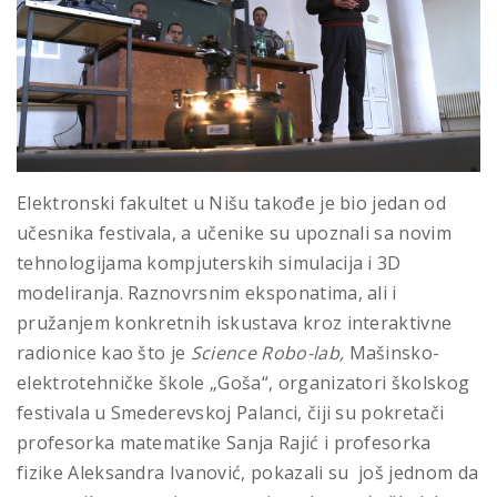
Elektronski fakultet u Nišu takođe je bio jedan od
učesnika festivala, a učenike su upoznali sa novim
tehnologijama kompjuterskih simulacija i 3D
modeliranja. Raznovrsnim eksponatima, ali i
pružanjem konkretnih iskustava kroz interaktivne
radionice kao što je
Science Robo-lab,
Mašinsko-
elektrotehničke škole „Goša“, organizatori školskog
festivala u Smederevskoj Palanci, čiji su pokretači
profesorka matematike Sanja Rajić i profesorka
fizike Aleksandra Ivanović, pokazali su još jednom da