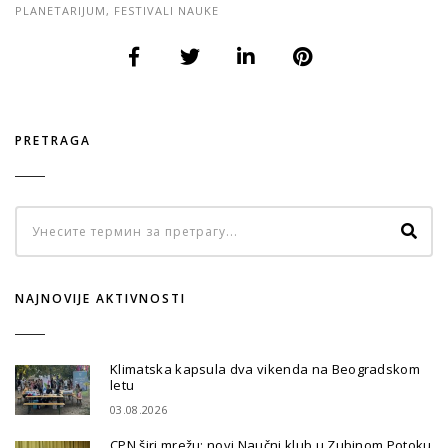
PLANETARIJUM
,
FESTIVALI NAUKE
PRETRAGA
NAJNOVIJE AKTIVNOSTI
Klimatska kapsula dva vikenda na Beogradskom
letu
03.08.2026
CPN širi mrežu: novi Naučni klub u Zubinom Potoku