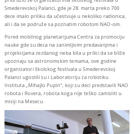
pridružio se organizatorima školskog festivala u
Smederevskoj Palanci, gde je 28. marta preko 700
dece imalo priliku da učestvuje u nekoliko radionica,
ali i da se podruže sa poznatim robotom NAO-om.
Pored mobilnog planetarijuma Centra za promociju
nauke gde su deca na zanimljivim predavanjima i
projekcijama zezdanog neba bila u prilici da se bliže
upoznaju sa astronomskim temama, ove godine
organizatori školskog festivala u Smederevskoj
Palanci ugostili su i Laboratoriju za robotiku
Instituta „Mihajlo Pupin“, koji su deci predstavili NAO
robota i Rovera, robota koga nije teško zamisliti u
misiji na Mesecu.