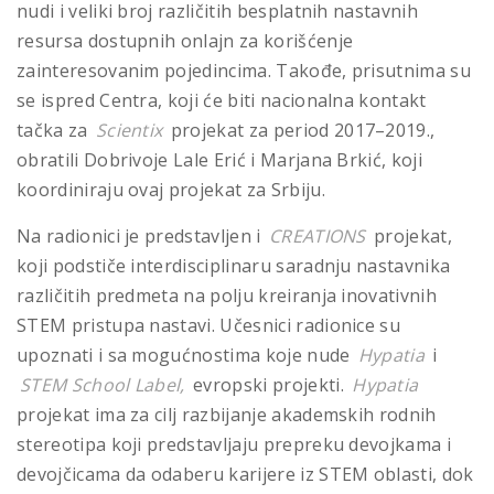
nudi i veliki broj različitih besplatnih nastavnih
resursa dostupnih onlajn za korišćenje
zainteresovanim pojedincima. Takođe, prisutnima su
se ispred Centra, koji će biti nacionalna kontakt
tačka za
Scientix
projekat za period 2017–2019.,
obratili Dobrivoje Lale Erić i Marjana Brkić, koji
koordiniraju ovaj projekat za Srbiju.
Na radionici je predstavljen i
CREATIONS
projekat,
koji podstiče interdisciplinaru saradnju nastavnika
različitih predmeta na polju kreiranja inovativnih
STEM pristupa nastavi. Učesnici radionice su
upoznati i sa mogućnostima koje nude
Hypatia
i
STEM School Label,
evropski projekti.
Hypatia
projekat ima za cilj razbijanje akademskih rodnih
stereotipa koji predstavljaju prepreku devojkama i
devojčicama da odaberu karijere iz STEM oblasti, dok