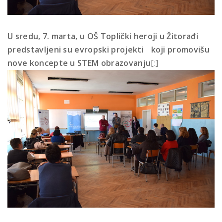
U sredu, 7. marta, u OŠ Toplički heroji u Žitorađi
predstavljeni su evropski projekti
koji promovišu
nove koncepte u STEM obrazovanju
[:]