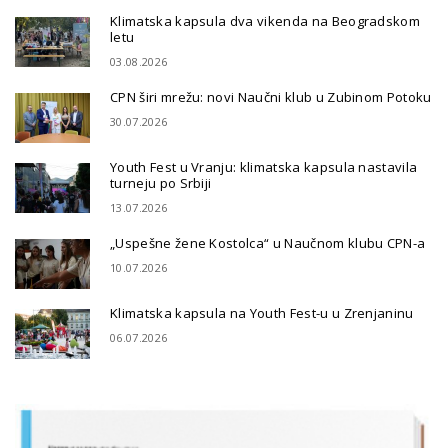
Klimatska kapsula dva vikenda na Beogradskom
letu
03.08.2026
CPN širi mrežu: novi Naučni klub u Zubinom Potoku
30.07.2026
Youth Fest u Vranju: klimatska kapsula nastavila
turneju po Srbiji
13.07.2026
„Uspešne žene Kostolca“ u Naučnom klubu CPN-a
10.07.2026
Klimatska kapsula na Youth Fest-u u Zrenjaninu
06.07.2026