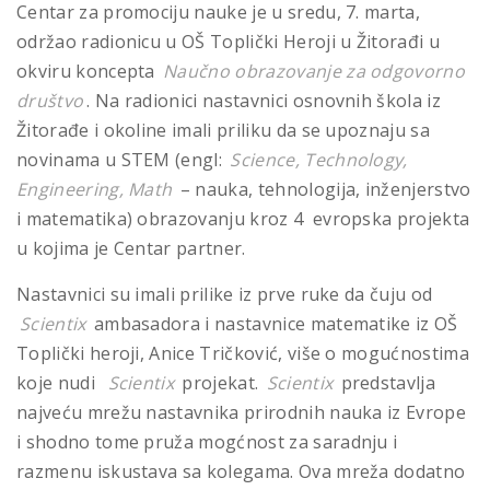
Centar za promociju nauke je u sredu, 7. marta,
održao radionicu u OŠ Toplički Heroji u Žitorađi u
okviru koncepta
Naučno obrazovanje za odgovorno
društvo
. Na radionici nastavnici osnovnih škola iz
Žitorađe i okoline imali priliku da se upoznaju sa
novinama u STEM (engl:
Science, Technology,
Engineering, Math
– nauka, tehnologija, inženjerstvo
i matematika) obrazovanju kroz 4 evropska projekta
u kojima je Centar partner.
Nastavnici su imali prilike iz prve ruke da čuju od
Scientix
ambasadora i nastavnice matematike iz OŠ
Toplički heroji, Anice Tričković, više o mogućnostima
koje nudi
Scientix
projekat.
Scientix
predstavlja
najveću mrežu nastavnika prirodnih nauka iz Evrope
i shodno tome pruža mogćnost za saradnju i
razmenu iskustava sa kolegama. Ova mreža dodatno