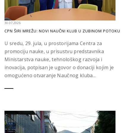
30.07.2026
CPN ŠIRI MREŽU: NOVI NAUČNI KLUB U ZUBINOM POTOKU
U sredu, 29. jula, u prostorijama Centra za
promociju nauke, u prisustvu predstavnika
Ministarstva nauke, tehnološkog razvoja i
inovacija, potpisan je ugovor o donaciji kojim je
omogućeno otvaranje Naučnog kluba...