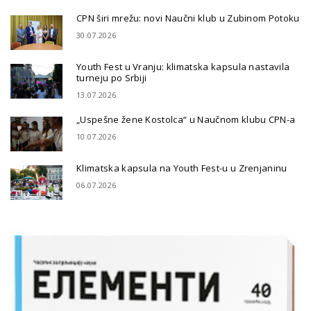
CPN širi mrežu: novi Naučni klub u Zubinom Potoku
30.07.2026
Youth Fest u Vranju: klimatska kapsula nastavila
turneju po Srbiji
13.07.2026
„Uspešne žene Kostolca“ u Naučnom klubu CPN-a
10.07.2026
Klimatska kapsula na Youth Fest-u u Zrenjaninu
06.07.2026