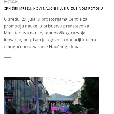
30.07.2026
CPN ŠIRI MREŽU: NOVI NAUČNI KLUB U ZUBINOM POTOKU
U sredu, 29. jula, u prostorijama Centra za
promociju nauke, u prisustvu predstavnika
Ministarstva nauke, tehnološkog razvoja i
inovacija, potpisan je ugovor o donaciji kojim je
omogućeno otvaranje Naučnog kluba...