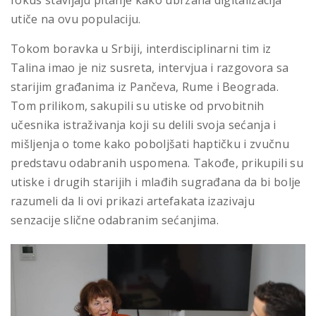
utiče na ovu populaciju.
Tokom boravka u Srbiji, interdisciplinarni tim iz
Talina imao je niz susreta, intervjua i razgovora sa
starijim građanima iz Pančeva, Rume i Beograda.
Tom prilikom, sakupili su utiske od prvobitnih
učesnika istraživanja koji su delili svoja sećanja i
mišljenja o tome kako poboljšati haptičku i zvučnu
predstavu odabranih uspomena. Takođe, prikupili su
utiske i drugih starijih i mlađih sugrađana da bi bolje
razumeli da li ovi prikazi artefakata izazivaju
senzacije slične odabranim sećanjima.