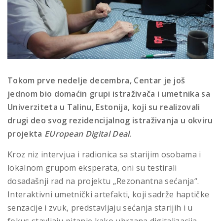
Tokom prve nedelje decembra, Centar je još
jednom bio domaćin grupi istraživača i umetnika sa
Univerziteta u Talinu, Estonija, koji su realizovali
drugi deo svog rezidencijalnog istraživanja u okviru
projekta
EUropean Digital Deal
.
Kroz niz intervjua i radionica sa starijim osobama i
lokalnom grupom eksperata, oni su testirali
dosadašnji rad na projektu „Rezonantna sećanja“.
Interaktivni umetnički artefakti, koji sadrže haptičke
senzacije i zvuk, predstavljaju sećanja starijih i u
fokus stavljaju pitanje kako ubrzana digitalizacija