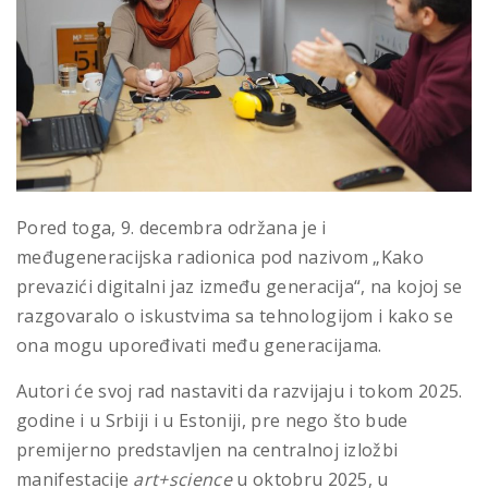
Pored toga, 9. decembra održana je i
međugeneracijska radionica pod nazivom „Kako
prevazići digitalni jaz između generacija“, na kojoj se
razgovaralo o iskustvima sa tehnologijom i kako se
ona mogu upoređivati među generacijama.
Autori će svoj rad nastaviti da razvijaju i tokom 2025.
godine i u Srbiji i u Estoniji, pre nego što bude
premijerno predstavljen na centralnoj izložbi
manifestacije
art+science
u oktobru 2025, u