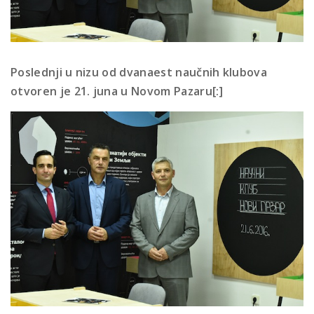
Poslednji u nizu od dvanaest naučnih klubova
otvoren je 21. juna u Novom Pazaru[:]