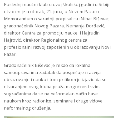
Poslednji naučni klub u ovoj školskoj godini u Srbiji
otvoren je u utorak, 21. juna, u Novom Pazaru.
Memorandum o saradnji potpisali su Nihat Biševac,
gradonačelnik Novog Pazara, Nemanja Đorđević,
direktor Centra za promociju nauke, i Hajrudin
Hajrović, direktor Regionalnog centra za
profesionalni razvoj zaposlenih u obrazovanju Novi
Pazar.
Gradonačelnik Biševac je rekao da lokalna
samouprava ima zadatak da pospešuje i razvija
obrazovanje i nauku i tom prilikom je izjavio da se
otvaranjem ovog kluba pruža mogućnost svim
sugrađanima da se na neformalan način bave
naukom kroz radionice, seminare i druge vidove
neformalnog druženja.