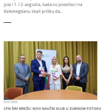
jula i 1. i 2. avgusta, kada su posetioci na
Kalemegdanu imali priliku da...
30.07.2026
CPN ŠIRI MREŽU: NOVI NAUČNI KLUB U ZUBINOM POTOKU