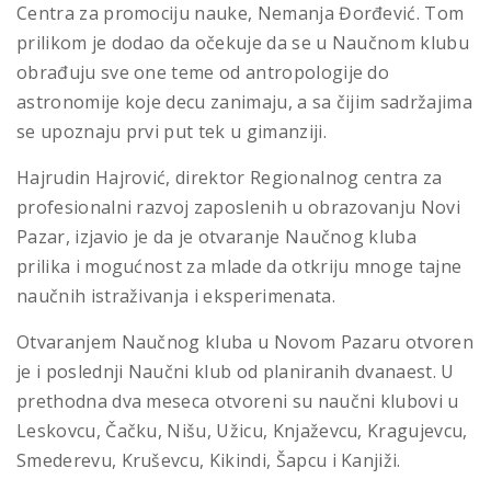
Centra za promociju nauke, Nemanja Đorđević. Tom
prilikom je dodao da očekuje da se u Naučnom klubu
obrađuju sve one teme od antropologije do
astronomije koje decu zanimaju, a sa čijim sadržajima
se upoznaju prvi put tek u gimanziji.
Hajrudin Hajrović, direktor Regionalnog centra za
profesionalni razvoj zaposlenih u obrazovanju Novi
Pazar, izjavio je da je otvaranje Naučnog kluba
prilika i mogućnost za mlade da otkriju mnoge tajne
naučnih istraživanja i eksperimenata.
Otvaranjem Naučnog kluba u Novom Pazaru otvoren
je i poslednji Naučni klub od planiranih dvanaest. U
prethodna dva meseca otvoreni su naučni klubovi u
Leskovcu, Čačku, Nišu, Užicu, Knjaževcu, Kragujevcu,
Smederevu, Kruševcu, Kikindi, Šapcu i Kanjiži.