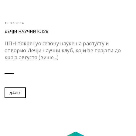
19.07.2014
ДЕЧЈИ НАУЧНИ КЛУБ
ЦПН покренуо сезону науке на распусту и
отворио Дечји научни клуб, који ће трајати до
краја августа (више…)
ДАЉЕ