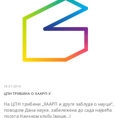
18.07.2014
ЦПН ТРИБИНА О ХААРП-У
На ЦПН трибини „ХААРП и друге заблуде о науци“,
поводом Дана науке, забележена до сада највећа
посета Научном клубу (више…)