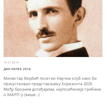
10.07.2014
ДАН НАУКЕ 2014.
Министар Вербић посетиo Научни клуб како би
присуствовао представљању Хоризонта 2020.
Међу бројним догађајима, најпосећенија трибина
о ХААРП-у (више…)