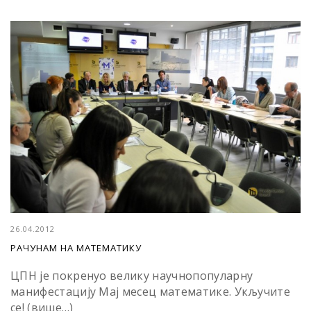
26.04.2012
РАЧУНАМ НА МАТЕМАТИКУ
ЦПН је покренуо велику научнопопуларну
манифестацију Мај месец математике. Укључите
се! (више…)