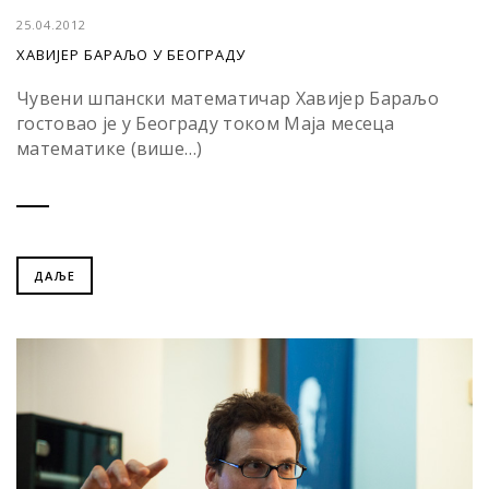
25.04.2012
ХАВИЈЕР БАРАЉО У БЕОГРАДУ
Чувени шпански математичар Хавијер Бараљо
гостовао је у Београду током Маја месеца
математике (више…)
ДАЉЕ