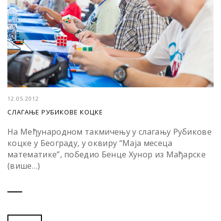
12.05.2012
СЛАГАЊЕ РУБИКОВЕ КОЦКЕ
На Међународном такмичењу у слагању Рубикове
коцке у Београду, у оквиру “Маја месеца
математике”, победио Бенце Хунор из Мађарске
(више…)