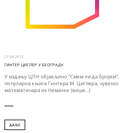
27.04.2012
ГИНТЕР ЦИГЛЕР У БЕОГРАДУ
У издању ЦПН објављено "Смем ли да бројим",
популарна књига Гинтера M. Циглера, чувеног
математичара из Немачке (више…)
ДАЉЕ