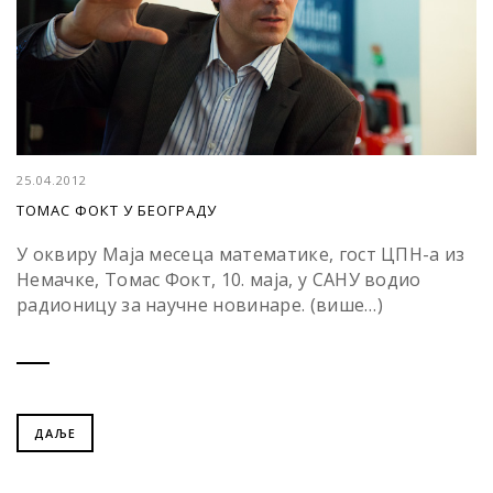
25.04.2012
ТОМАС ФОКТ У БЕОГРАДУ
У оквиру Маја месеца математике, гост ЦПН-а из
Немачке, Томас Фокт, 10. маја, у САНУ водио
радионицу за научне новинаре. (више…)
ДАЉЕ