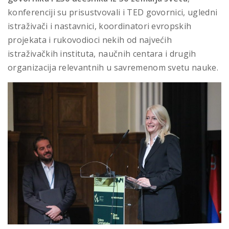
konferenciji su prisustvovali i TED govornici, ugledni
istraživači i nastavnici, koordinatori evropskih
projekata i rukovodioci nekih od najvećih
istraživačkih instituta, naučnih centara i drugih
organizacija relevantnih u savremenom svetu nauke.