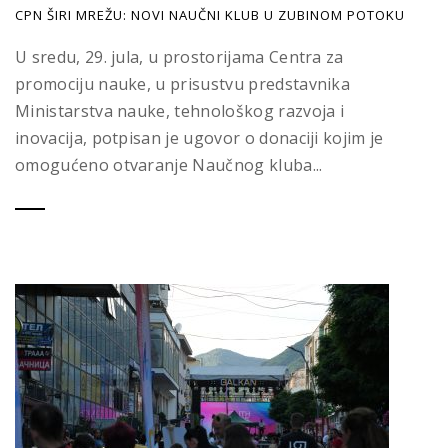
CPN ŠIRI MREŽU: NOVI NAUČNI KLUB U ZUBINOM POTOKU
U sredu, 29. jula, u prostorijama Centra za
promociju nauke, u prisustvu predstavnika
Ministarstva nauke, tehnološkog razvoja i
inovacija, potpisan je ugovor o donaciji kojim je
omogućeno otvaranje Naučnog kluba...