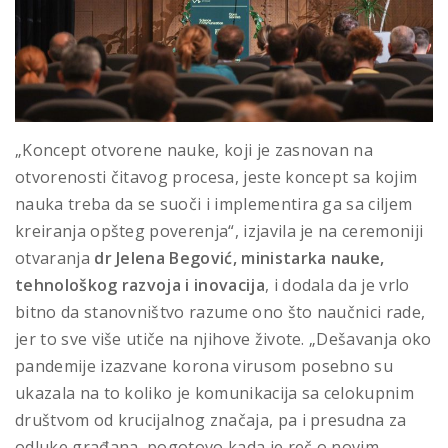
„Koncept otvorene nauke, koji je zasnovan na
otvorenosti čitavog procesa, jeste koncept sa kojim
nauka treba da se suoči i implementira ga sa ciljem
kreiranja opšteg poverenja“, izjavila je na ceremoniji
otvaranja
dr Jelena Begović, ministarka nauke,
tehnološkog razvoja i inovacija
, i dodala da je vrlo
bitno da stanovništvo razume ono što naučnici rade,
jer to sve više utiče na njihove živote. „Dešavanja oko
pandemije izazvane korona virusom posebno su
ukazala na to koliko je komunikacija sa celokupnim
društvom od krucijalnog značaja, pa i presudna za
odluke građana, pogotovo kada je reč o novim