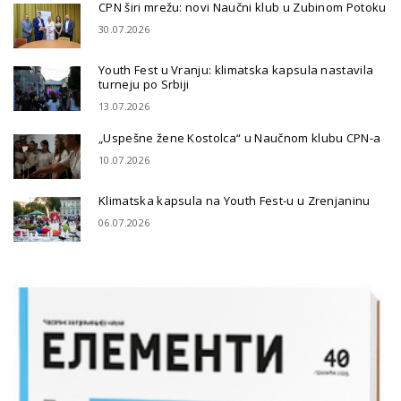
CPN širi mrežu: novi Naučni klub u Zubinom Potoku
30.07.2026
Youth Fest u Vranju: klimatska kapsula nastavila
turneju po Srbiji
13.07.2026
„Uspešne žene Kostolca“ u Naučnom klubu CPN-a
10.07.2026
Klimatska kapsula na Youth Fest-u u Zrenjaninu
06.07.2026