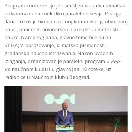
Program konferencije je osmišljen kroz dva tematski
uokvirena dana i nekoliko paralelnih sesija. Prvoga
dana, fokus je bio na naučnoj komunikaciji, otvorenoj
nauci, naučnom novinarstvu i prepletu umetnosti i
nauke. Narednog dana, glavne teme bile su na
STE(A)M obrazovanje, klimatska pismenost i
građanska naučna istraživanja. Nakon uvodnih
izlaganja, organizovan je paralelni program u
Pop-
up
naučnom klubu i u glavnoj sali Kinoteke, uz
radionice u Naučnom klubu Beograd.