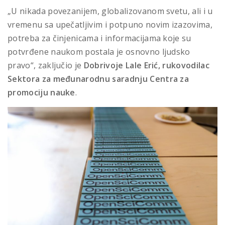
„U nikada povezanijem, globalizovanom svetu, ali i u
vremenu sa upečatljivim i potpuno novim izazovima,
potreba za činjenicama i informacijama koje su
potvrđene naukom postala je osnovno ljudsko
pravo“, zaključio je
Dobrivoje Lale Erić, rukovodilac
Sektora za međunarodnu saradnju Centra za
promociju nauke
.