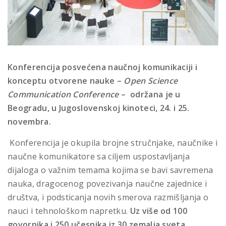
Konferencija posvećena naučnoj komunikaciji i
konceptu otvoren
e
nauke –
Open Science
Communication Conference
– održana je u
Beogradu, u Jugoslovenskoj kinoteci, 24. i 25.
novembra.
Konferencija je okupila brojne stručnjake, naučnike i
naučne komunikatore sa ciljem uspostavljanja
dijaloga o važnim temama kojima se bavi savremena
nauka, dragocenog povezivanja naučne zajednice i
društva, i podsticanja novih smerova razmišljanja o
nauci i tehnološkom napretku.
Uz više od 100
govornika i 250 učesnika iz 30 zemalja sveta
,