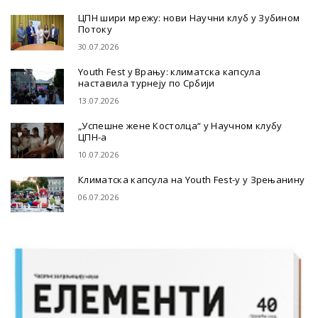
ЦПН шири мрежу: нови Научни клуб у Зубином
Потоку
30.07.2026
Youth Fest у Врању: климатска капсула
наставила турнеју по Србији
13.07.2026
„Успешне жене Костолца“ у Научном клубу
ЦПН-а
10.07.2026
Климатска капсула на Youth Fest-у у Зрењанину
06.07.2026