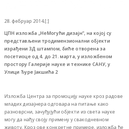
28. фебруар 2014.[:]
ЦПН изложба „НеМогући дизаjн“, на којој су
представљени тродимензионални објекти
израђени 3Д штампом, биће отворена за
посетиоце од 4. до 21. марта, у изложбеном
простору Галериjе науке и технике САНУ, у
Улици Ђуре Jакшића 2
Изложба Центра за промоциjу науке кроз радове
младих дизаjнера одговара на питање како
разноврсни, зачуђуjући обjекти из света науке
могу да нађу своjу примену у свакодневном
животу. Кроз ове конкретне примере, изложба ће