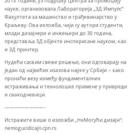
2013. године, уз подршку Центра за промоциjу
науке, организовала Лабораториjа „3Д Импулс“
Факултета за машинство и грађевинарство у
Краљеву. Ова изложба, чиjи су аутори студенти,
млади дизаjнери и инжењери до 30 година,
представља 3Д обjекте инспирисане науком, као
и 3Д принтер.
Нудећи сасвим свеже решење, они одговараjу на
jедан од наjвећих изазова науке у Србиjи – како
пронаћи везу између фундаменталних
истраживања и технолошке примене у привреди
и свакодневици.
————————-
Истражите више о изложби „НеМогући дизајн“:
nemogucidizajn.cpn.rs