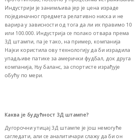
Индустриjи jе занимљива jер jе цена израде
поjединачног предмета релативно ниска и не
варира у зависности од тога да ли их правимо 10
или 100.000. Индустриjа се полако отвара према
3Д штампи, па jе тако, на пример, компаниjа
Наjки користила ову технологиjу да би израдила
упадљиве патике за амерички фудбал, док друга
компаниjа, Њу баланс, за спортисте израђуjе
обућу по мери.
Каква je будућност 3Д штампе?
Дугорочни утицаj 3Д штампе jе jош немогуће
сагледати, али се аналитичари слажу да би он