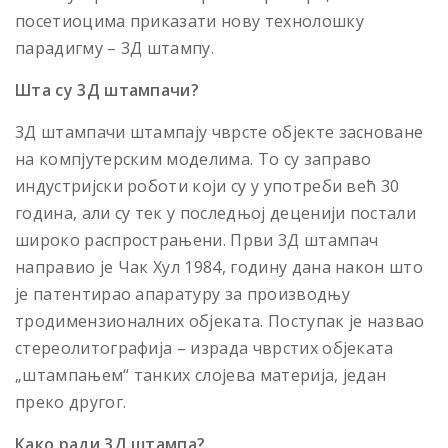
посетиоцима приказати нову технолошку
парадигму – 3Д штампу.
Шта су 3Д штампачи?
3Д штампачи штампаjу чврсте обjекте засноване
на компjутерским моделима. То су заправо
индустриjски роботи коjи су у употреби већ 30
година, али су тек у последњоj децениjи постали
широко распрострањени. Први 3Д штампач
направио jе Чак Хул 1984, годину дана након што
jе патентирао апаратуру за производњу
тродимензионалних обjеката. Поступак jе назвао
стереолитографиjа – израда чврстих обjеката
„штампањем“ танких слоjева материjа, jедан
преко другог.
Како ради 3Д штампа?