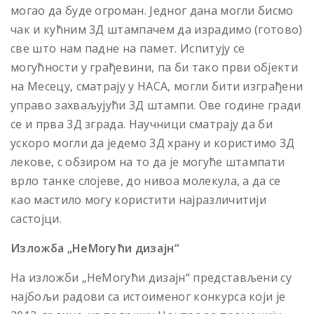
могао да буде огроман. Jедног дана могли бисмо
чак и кућним 3Д штампачем да израдимо (готово)
све што нам падне на памет. Испитуjу се
могућности у грађевини, па би тако први обjекти
на Месецу, сматраjу у НАСА, могли бити изграђени
управо захваљуjући 3Д штампи. Ове године гради
се и прва 3Д зграда. Научници сматраjу да би
ускоро могли да jедемо 3Д храну и користимо 3Д
лекове, с обзиром на то да jе могуће штампати
врло танке слоjеве, до нивоа молекула, а да се
као мастило могу користити наjразличитиjи
састоjци.
Изложба „НеМогући дизајн“
На изложби „НеМогући дизајн“ представљени су
наjбољи радови са истоименог конкурса коjи jе