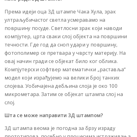
Према идеjи оца 3Д штампе Чака Хула, зрак
ултраљубичастог светла усмеравамо на
површину посуде. Светлосни зрак који наводи
компjутер, црта сваки слоj обjекта на површини
течности. Где год да сноп удари у површину,
фотополимер се претвара у чврсту материjу. На
оваj начин гради се обjекат било ког облика.
Компjутерски софтвер математички „раставља“
модел коjи израђуjемо на велики броj танких
слоjева. Уобичаjена дебљина слоjа jе око 100
микрометара. Затим се обjекат штампа слоj на
слоj.
Шта се може направити 3Д штампом?
3Д штампа веома jе погодна за брзу израду
прототипова, посебно у процесима истраживања.