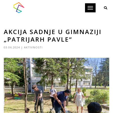
Toggle
navigation
AKCIJA SADNJE U GIMNAZIJI
„PATRIJARH PAVLE“
03.06.2024
|
AKTIVNOSTI