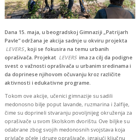
Dana 15. maja, u beogradskoj Gimnaziji „Patrijarh
Pavle“ održana je akcija sadnje u okviru projekta
LEVERS
, koji se fokusira na temu urbanih
oprašivača. Projekat
LEVERS
ima za cilj da podigne
svest o važnosti oprašivača u urbanim sredinama i
da doprinese njihovom očuvanju kroz različite
aktivnosti i edukativne programe.
Tokom ove akcije, učenici gimnazije su sadili
medonosno bilje poput lavande, ruzmarina i žalfije,
čime su doprineli stvaranju povoljnijeg okruženja za
oprašivače u svom školskom dvorištu. Ove biljke su
odabrane zbog svojih medonosnih svojstava koja
privlače pčele i druge oprašivače, igrajući ključnu