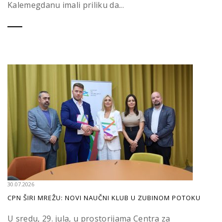
Kalemegdanu imali priliku da...
30.07.2026
CPN ŠIRI MREŽU: NOVI NAUČNI KLUB U ZUBINOM POTOKU
U sredu, 29. jula, u prostorijama Centra za