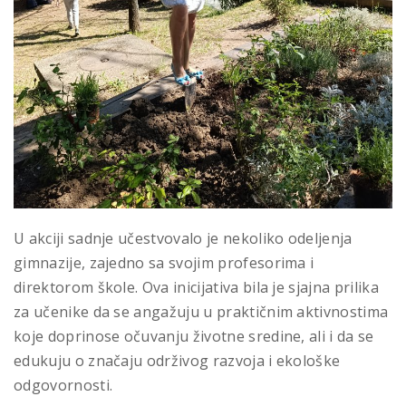
U akciji sadnje učestvovalo je nekoliko odeljenja
gimnazije, zajedno sa svojim profesorima i
direktorom škole. Ova inicijativa bila je sjajna prilika
za učenike da se angažuju u praktičnim aktivnostima
koje doprinose očuvanju životne sredine, ali i da se
edukuju o značaju održivog razvoja i ekološke
odgovornosti.