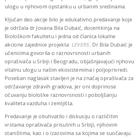
ulogu u njihovom opstanku u urbanim sredinama.
Ključan deo akcije bilo je edukativno predavanje koje
je održala dr Jovana Bila Dubaić, docentkinja na
Biološkom fakultetu i jedna od članica lokalne
akcione zajednice projekta
LEVERS
. Dr Bila Dubaić je
učenicima govorila o raznovrsnosti urbanih
oprašivača u Srbiji i Beogradu, objašnjavajući njihovu
vitalnu ulogu u našim ekosistemima i poljoprivredi.
Poseban naglasak stavljen je na značaj oprašivača za
održavanje zdravih gradova, jer oni doprinose
očuvanju biološke raznovrsnosti i poboljšanju
kvaliteta vazduha i zemljišta.
Predavanje je obuhvatilo i diskusiju o različitim
vrstama oprašivača prisutnih u Srbiji, njihovim
staništima, kao i o izazovima sa kojima se suočavaju