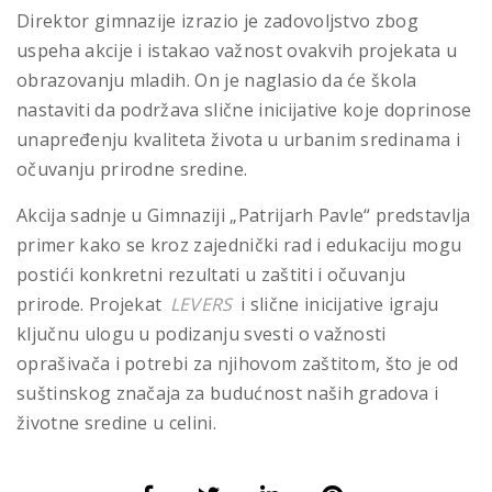
Direktor gimnazije izrazio je zadovoljstvo zbog
uspeha akcije i istakao važnost ovakvih projekata u
obrazovanju mladih. On je naglasio da će škola
nastaviti da podržava slične inicijative koje doprinose
unapređenju kvaliteta života u urbanim sredinama i
očuvanju prirodne sredine.
Akcija sadnje u Gimnaziji „Patrijarh Pavle“ predstavlja
primer kako se kroz zajednički rad i edukaciju mogu
postići konkretni rezultati u zaštiti i očuvanju
prirode. Projekat
LEVERS
i slične inicijative igraju
ključnu ulogu u podizanju svesti o važnosti
oprašivača i potrebi za njihovom zaštitom, što je od
suštinskog značaja za budućnost naših gradova i
životne sredine u celini.