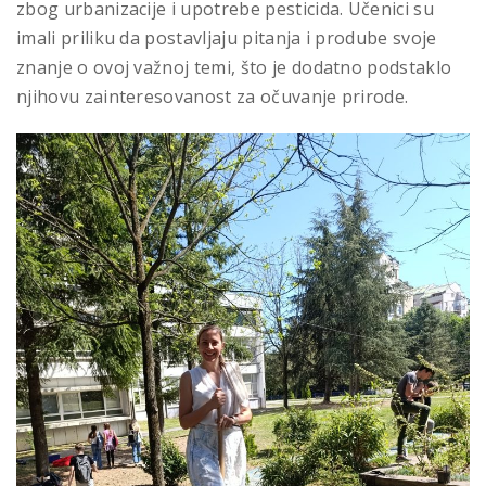
zbog urbanizacije i upotrebe pesticida. Učenici su
imali priliku da postavljaju pitanja i prodube svoje
znanje o ovoj važnoj temi, što je dodatno podstaklo
njihovu zainteresovanost za očuvanje prirode.