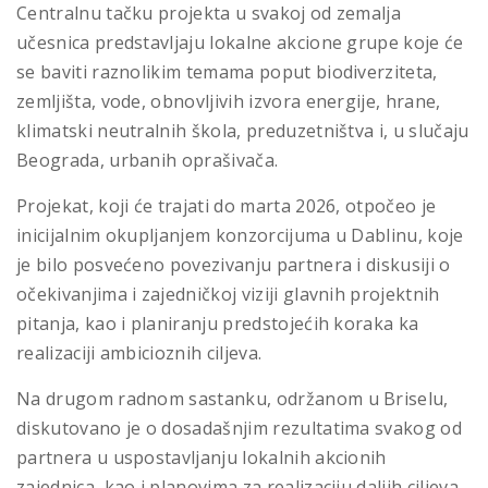
Centralnu tačku projekta u svakoj od zemalja
učesnica predstavljaju lokalne akcione grupe koje će
se baviti raznolikim temama poput biodiverziteta,
zemljišta, vode, obnovljivih izvora energije, hrane,
klimatski neutralnih škola, preduzetništva i, u slučaju
Beograda, urbanih oprašivača.
Projekat, koji će trajati do marta 2026, otpočeo je
inicijalnim okupljanjem konzorcijuma u Dablinu, koje
je bilo posvećeno povezivanju partnera i diskusiji o
očekivanjima i zajedničkoj viziji glavnih projektnih
pitanja, kao i planiranju predstojećih koraka ka
realizaciji ambicioznih ciljeva.
Na drugom radnom sastanku, održanom u Briselu,
diskutovano je o dosadašnjim rezultatima svakog od
partnera u uspostavljanju lokalnih akcionih
zajednica, kao i planovima za realizaciju daljih ciljeva