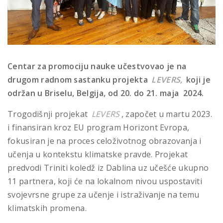
Centar za promociju nauke učestvovao je na
drugom radnom sastanku projekta
LEVERS,
koji je
održan u Briselu, Belgija, od 20. do 21. maja 2024.
Trogodišnji projekat
LEVERS
, započet u martu 2023.
i finansiran kroz EU program Horizont Evropa,
fokusiran je na proces celoživotnog obrazovanja i
učenja u kontekstu klimatske pravde. Projekat
predvodi Triniti koledž iz Dablina uz učešće ukupno
11 partnera, koji će na lokalnom nivou uspostaviti
svojevrsne grupe za učenje i istraživanje na temu
klimatskih promena.