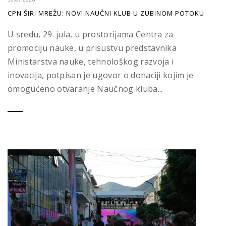
CPN ŠIRI MREŽU: NOVI NAUČNI KLUB U ZUBINOM POTOKU
U sredu, 29. jula, u prostorijama Centra za
promociju nauke, u prisustvu predstavnika
Ministarstva nauke, tehnološkog razvoja i
inovacija, potpisan je ugovor o donaciji kojim je
omogućeno otvaranje Naučnog kluba...