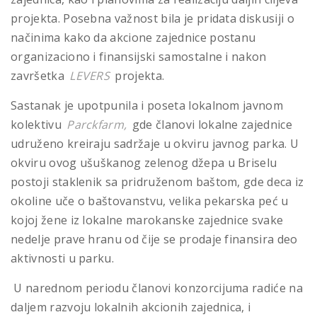
projekta. Posebna važnost bila je pridata diskusiji o
načinima kako da akcione zajednice postanu
organizaciono i finansijski samostalne i nakon
završetka
LEVERS
projekta.
Sastanak je upotpunila i poseta lokalnom javnom
kolektivu
Parckfarm,
gde članovi lokalne zajednice
udruženo kreiraju sadržaje u okviru javnog parka. U
okviru ovog ušuškanog zelenog džepa u Briselu
postoji staklenik sa pridruženom baštom, gde deca iz
okoline uče o baštovanstvu, velika pekarska peć u
kojoj žene iz lokalne marokanske zajednice svake
nedelje prave hranu od čije se prodaje finansira deo
aktivnosti u parku.
U narednom periodu članovi konzorcijuma radiće na
daljem razvoju lokalnih akcionih zajednica, i