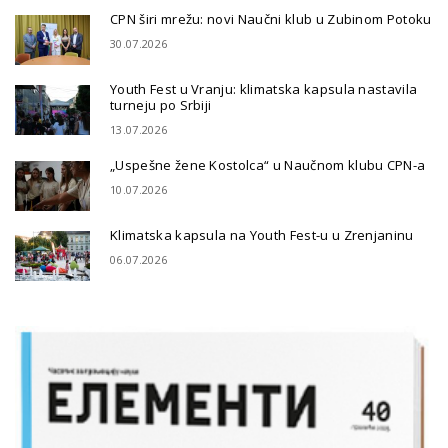
CPN širi mrežu: novi Naučni klub u Zubinom Potoku
30.07.2026
Youth Fest u Vranju: klimatska kapsula nastavila
turneju po Srbiji
13.07.2026
„Uspešne žene Kostolca“ u Naučnom klubu CPN-a
10.07.2026
Klimatska kapsula na Youth Fest-u u Zrenjaninu
06.07.2026