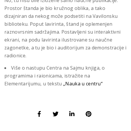
No, tu nisu bile izložene samo naučne publikacije.
Prostor štanda je bio kružnog oblika, a tako
dizajniran da nekog može podsetiti na Vavilonsku
biblioteku. Poput lavirinta, štand je oplemenjen
raznovrsnim sadržajima. Postavljeni su interaktivni
ekrani, na podu lavirinta ilustrovane su naučne
zagonetke, a tu je bio i auditorijum za demonstracije i
radionice.
Više o nastupu Centra na Sajmu knjiga, o
programima i raionicama, istražite na
Elementarijumu, u tekstu
„Nauka u centru“