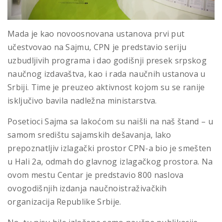
Mada je kao novoosnovana ustanova prvi put
učestvovao na Sajmu, CPN je predstavio seriju
uzbudljivih programa i dao godišnji presek srpskog
naučnog izdavaštva, kao i rada naučnih ustanova u
Srbiji. Time je preuzeo aktivnost kojom su se ranije
isključivo bavila nadležna ministarstva.
Posetioci Sajma sa lakoćom su naišli na naš štand – u
samom središtu sajamskih dešavanja, lako
prepoznatljiv izlagački prostor CPN-a bio je smešten
u Hali 2a, odmah do glavnog izlagačkog prostora. Na
ovom mestu Centar je predstavio 800 naslova
ovogodišnjih izdanja naučnoistraživačkih
organizacija Republike Srbije.