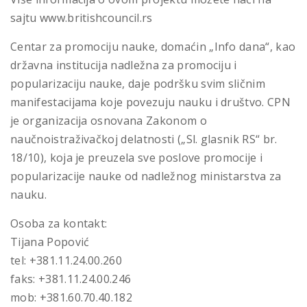
sajtu www.britishcouncil.rs
Centar za promociju nauke, domaćin „Info dana“, kao
državna institucija nadležna za promociju i
popularizaciju nauke, daje podršku svim sličnim
manifestacijama koje povezuju nauku i društvo. CPN
je organizacija osnovana Zakonom o
naučnoistraživačkoj delatnosti („Sl. glasnik RS“ br.
18/10), koja je preuzela sve poslove promocije i
popularizacije nauke od nadležnog ministarstva za
nauku.
Osoba za kontakt:
Tijana Popović
tel: +381.11.24.00.260
faks: +381.11.24.00.246
mob: +381.60.70.40.182