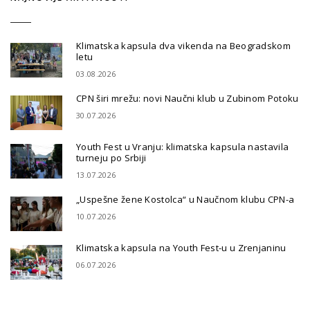
Klimatska kapsula dva vikenda na Beogradskom
letu
03.08.2026
CPN širi mrežu: novi Naučni klub u Zubinom Potoku
30.07.2026
Youth Fest u Vranju: klimatska kapsula nastavila
turneju po Srbiji
13.07.2026
„Uspešne žene Kostolca“ u Naučnom klubu CPN-a
10.07.2026
Klimatska kapsula na Youth Fest-u u Zrenjaninu
06.07.2026