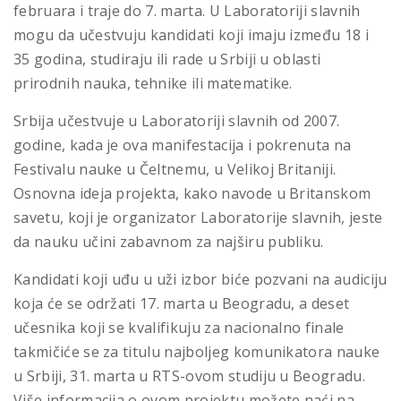
februara i traje do 7. marta. U Laboratoriji slavnih
mogu da učestvuju kandidati koji imaju između 18 i
35 godina, studiraju ili rade u Srbiji u oblasti
prirodnih nauka, tehnike ili matematike.
Srbija učestvuje u Laboratoriji slavnih od 2007.
godine, kada je ova manifestacija i pokrenuta na
Festivalu nauke u Čeltnemu, u Velikoj Britaniji.
Osnovna ideja projekta, kako navode u Britanskom
savetu, koji je organizator Laboratorije slavnih, jeste
da nauku učini zabavnom za najširu publiku.
Kandidati koji uđu u uži izbor biće pozvani na audiciju
koja će se održati 17. marta u Beogradu, a deset
učesnika koji se kvalifikuju za nacionalno finale
takmičiće se za titulu najboljeg komunikatora nauke
u Srbiji, 31. marta u RTS-ovom studiju u Beogradu.
Više informacija o ovom projektu možete naći na