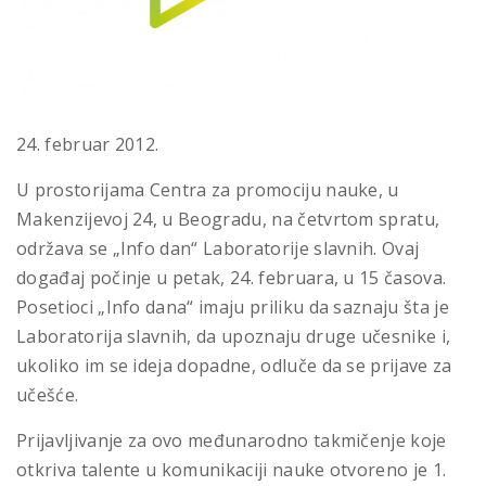
24. februar 2012.
U prostorijama Centra za promociju nauke, u
Makenzijevoj 24, u Beogradu, na četvrtom spratu,
održava se „Info dan“ Laboratorije slavnih. Ovaj
događaj počinje u petak, 24. februara, u 15 časova.
Posetioci „Info dana“ imaju priliku da saznaju šta je
Laboratorija slavnih, da upoznaju druge učesnike i,
ukoliko im se ideja dopadne, odluče da se prijave za
učešće.
Prijavljivanje za ovo međunarodno takmičenje koje
otkriva talente u komunikaciji nauke otvoreno je 1.