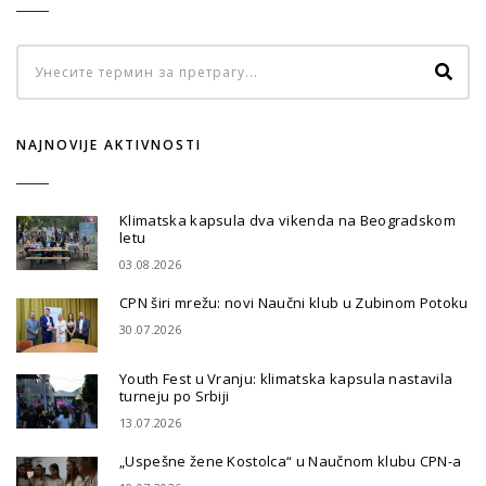
NAJNOVIJE AKTIVNOSTI
Klimatska kapsula dva vikenda na Beogradskom
letu
03.08.2026
CPN širi mrežu: novi Naučni klub u Zubinom Potoku
30.07.2026
Youth Fest u Vranju: klimatska kapsula nastavila
turneju po Srbiji
13.07.2026
„Uspešne žene Kostolca“ u Naučnom klubu CPN-a