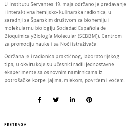
U Institutu Servantes 19. maja održano je predavanje
i interaktivna hemijsko-kulinarska radionica, u
saradnji sa Španskim društvom za biohemiju i
molekularnu biologiju Sociedad Española de
Bioquímica yBiología Molecular (SEBBM)), Centrom
za promociju nauke i sa Noći istraživača.
Održana je i radionica praktičnog, laboratorijskog
tipa, u okviru koje su učesnici radili jednostavne
eksperimente sa osnovnim namirnicama iz
potrošačke korpe: jajima, mlekom, povrćem i voćem.
PRETRAGA