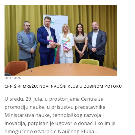
30.07.2026
CPN ŠIRI MREŽU: NOVI NAUČNI KLUB U ZUBINOM POTOKU
U sredu, 29. jula, u prostorijama Centra za
promociju nauke, u prisustvu predstavnika
Ministarstva nauke, tehnološkog razvoja i
inovacija, potpisan je ugovor o donaciji kojim je
omogućeno otvaranje Naučnog kluba...