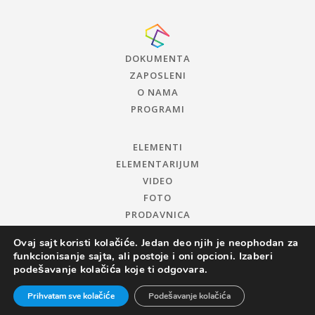
DOKUMENTA
ZAPOSLENI
O NAMA
PROGRAMI
ELEMENTI
ELEMENTARIJUM
VIDEO
FOTO
PRODAVNICA
Ovaj sajt koristi kolačiće. Jedan deo njih je neophodan za
funkcionisanje sajta, ali postoje i oni opcioni. Izaberi
podešavanje kolačića koje ti odgovara.
Prihvatam sve kolačiće
Podešavanje kolačića
© 2019 CENTAR ZA PROMOCIJU NAUKE