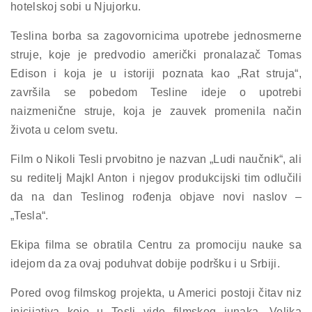
hotelskoj sobi u Njujorku.
Teslina borba sa zagovornicima upotrebe jednosmerne
struje, koje je predvodio američki pronalazač Tomas
Edison i koja je u istoriji poznata kao „Rat struja“,
završila se pobedom Tesline ideje o upotrebi
naizmenične struje, koja je zauvek promenila način
života u celom svetu.
Film o Nikoli Tesli prvobitno je nazvan „Ludi naučnik“, ali
su reditelj Majkl Anton i njegov produkcijski tim odlučili
da na dan Teslinog rođenja objave novi naslov –
„Tesla“.
Ekipa filma se obratila Centru za promociju nauke sa
idejom da za ovaj poduhvat dobije podršku i u Srbiji.
Pored ovog filmskog projekta, u Americi postoji čitav niz
inicijativa koje u Tesli vide filmskog junaka. Velika