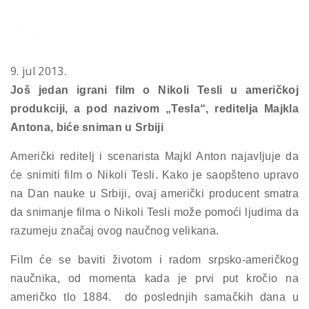
9. jul 2013.
Još jedan i
grani film o Nikoli Tesli u američkoj
produkciji, a pod nazivom
„Tesla“,
reditelja Majkla
Antona, biće sniman u Srbiji
Američki reditelj i scenarista Majkl Anton najavljuje da
će snimiti film o Nikoli Tesli. Kako je saopšteno upravo
na Dan nauke u Srbiji, ovaj američki producent smatra
da snimanje filma o Nikoli Tesli može pomoći ljudima da
razumeju značaj ovog naučnog velikana.
Film će se baviti životom i radom srpsko-američkog
naučnika, od momenta kada je prvi put kročio na
američko tlo 1884. do poslednjih samačkih dana u