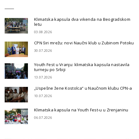
Klimatska kapsula dva vikenda na Beogradskom
letu
03.08.2026
CPN širi mrežu: novi Naučni klub u Zubinom Potoku
30.07.2026
Youth Fest u Vranju: klimatska kapsula nastavila
turneju po Srbiji
13.07.2026
„Uspešne žene Kostolca“ u Naučnom klubu CPN-a
10.07.2026
Klimatska kapsula na Youth Fest-u u Zrenjaninu
06.07.2026