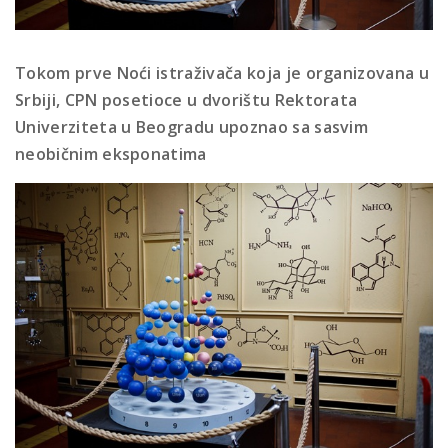
Tokom prve Noći istraživača koja je organizovana u
Srbiji, CPN posetioce u dvorištu Rektorata
Univerziteta u Beogradu upoznao sa sasvim
neobičnim eksponatima