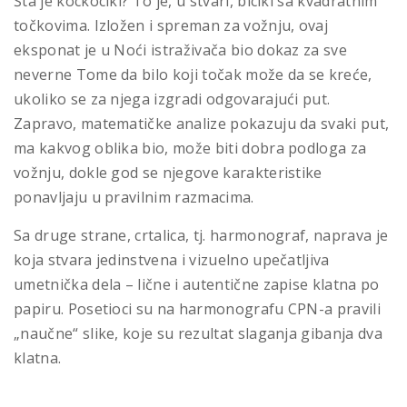
Šta je kockocikl? To je, u stvari, bicikl sa kvadratnim
točkovima. Izložen i spreman za vožnju, ovaj
eksponat je u Noći istraživača bio dokaz za sve
neverne Tome da bilo koji točak može da se kreće,
ukoliko se za njega izgradi odgovarajući put.
Zapravo, matematičke analize pokazuju da svaki put,
ma kakvog oblika bio, može biti dobra podloga za
vožnju, dokle god se njegove karakteristike
ponavljaju u pravilnim razmacima.
Sa druge strane, crtalica, tj. harmonograf, naprava je
koja stvara jedinstvena i vizuelno upečatljiva
umetnička dela – lične i autentične zapise klatna po
papiru. Posetioci su na harmonografu CPN-a pravili
„naučne“ slike, koje su rezultat slaganja gibanja dva
klatna.