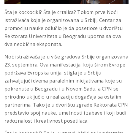
Šta je kockocikl? Šta je crtalica? Tokom prve Noći
istraživača koja je organizovana u Srbiji, Centar za
promociju nauke odlučio je da posetioce u dvorištu
Rektorata Univerziteta u Beogradu upozna sa ova
dva neobična eksponata.
Noć istraživača je u više gradova Srbije organizovana
23. septembra. Ova manifestacija, koju širom Evrope
podržava Evropska unija, stigla je u Srbiju
zahvaljujući dvema paralelnim inicijativama koje su
pokrenute u Beogradu i u Novom Sadu, a CPN se
prirodno uključio u realizaciju događaja sa ostalim
partnerima. Tako je u dvorištu zgrade Rektorata CPN
predstavio spoj nauke, umetnosti i zabave i koji budi
radoznalost i kreativnost posetilaca.