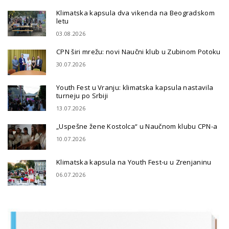
Klimatska kapsula dva vikenda na Beogradskom
letu
03.08.2026
CPN širi mrežu: novi Naučni klub u Zubinom Potoku
30.07.2026
Youth Fest u Vranju: klimatska kapsula nastavila
turneju po Srbiji
13.07.2026
„Uspešne žene Kostolca“ u Naučnom klubu CPN-a
10.07.2026
Klimatska kapsula na Youth Fest-u u Zrenjaninu
06.07.2026