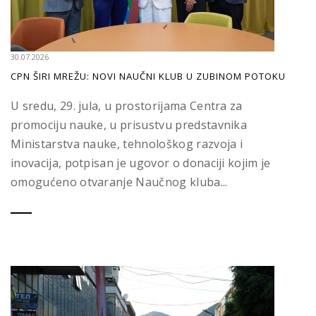
30.07.2026
CPN ŠIRI MREŽU: NOVI NAUČNI KLUB U ZUBINOM POTOKU
U sredu, 29. jula, u prostorijama Centra za
promociju nauke, u prisustvu predstavnika
Ministarstva nauke, tehnološkog razvoja i
inovacija, potpisan je ugovor o donaciji kojim je
omogućeno otvaranje Naučnog kluba...