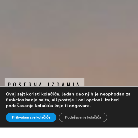
POSEBNA IZDANJA
Ovaj sajt koristi kolačiće. Jedan deo njih je neophodan za
Eksperimentalni formati
funkcionisanje sajta, ali postoje i oni opcioni. Izaberi
podešavanje kolačića koje ti odgovara.
Prihvatam sve kolačiće
Podešavanje kolačića