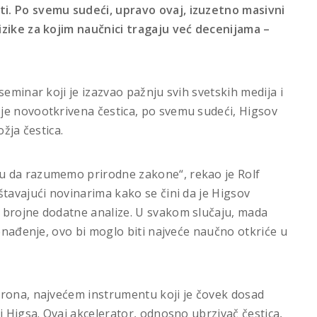
i. Po svemu sudeći, upravo ovaj, izuzetno masivni
izike za kojim naučnici tragaju već decenijama –
seminar koji je izazvao pažnju svih svetskih medija i
je novootkrivena čestica, po svemu sudeći, Higsov
žja čestica.
u da razumemo prirodne zakone“, rekao je Rolf
štavajući novinarima kako se čini da je Higsov
 brojne dodatne analize. U svakom slučaju, mada
nenađenje, ovo bi moglo biti najveće naučno otkriće u
drona, najvećem instrumentu koji je čovek dosad
i Higsa. Ovaj akcelerator, odnosno ubrzivač čestica,