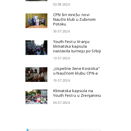
03.08.2026
CPN širi mrežu: novi
Naučni klub u Zubinom
Potoku
30.07.2026
Youth Fest u Vranju:
klimatska kapsula
nastavila turneju po Srbiji
13.07.2026
„Uspešne žene Kostolca“
u Naučnom klubu CPN-a
10.07.2026
Klimatska kapsula na
Youth Fest-u u Zrenjaninu
06.07.2026