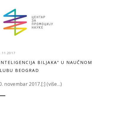
3.11.2017
INTELIGENCIJA BILJAKA“ U NAUČNOM
LUBU BEOGRAD
0. novembar 2017.[:] (više…)