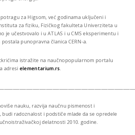
 potragu za Higsom, već godinama uključeni i
nstituta za fiziku, Fizičkog fakulteta Univerziteta u
o je učestvovalo i u ATLAS i u CMS eksperimentu i
a postala punopravna članica CERN-a.
krićima istražite na naučnopopularnom portalu
na adresi
elementarium.rs
.
_____________________________________________________________
oviše nauku, razvija naučnu pismenost i
, budi radoznalost i podstiče mlade da se opredele
noistraživačkoj delatnosti 2010. godine.