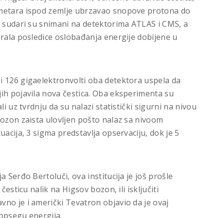
 metara ispod zemlje ubrzavao snopove protona do
i sudari su snimani na detektorima ATLAS i CMS, a
irala posledice oslobađanja energije dobijene u
i 126 gigaelektronvolti oba detektora uspela da
ih pojavila nova čestica. Oba eksperimenta su
i uz tvrdnju da su nalazi statistički sigurni na nivou
bozon zaista ulovljen pošto nalaz sa nivoom
uacija, 3 sigma predstavlja opservaciju, dok je 5
 Serđo Bertoluči, ova institucija je još prošle
česticu nalik na Higsov bozon, ili isključiti
no je i američki Tevatron objavio da je ovaj
opsegu energija.