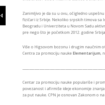
Zanimljivo je da su u ovu, očigledno uspešnu
fizičari iz Srbije. Nekoliko srpskih timova sa I
Beogradu i Univerziteta u Novom Sadu aktivn
pre nego što je početkom 2012. godine Srbij
Više o Higsovom bozonu i drugim naučnim ot
Centra za promociju nauke
Elementarijum
, 
________________________________________________
Centar za promociju nauke populariše i prom
povezanost i afirmiše ideje ekonomije znanja
za put nauke. CPN je osnovan Zakonom o nauč