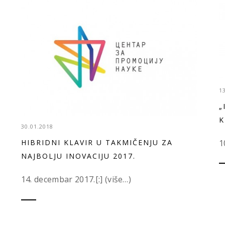
1
„
K
30.01.2018
1
HIBRIDNI KLAVIR U TAKMIČENJU ZA
NAJBOLJU INOVACIJU 2017.
14. decembar 2017.[:] (više…)