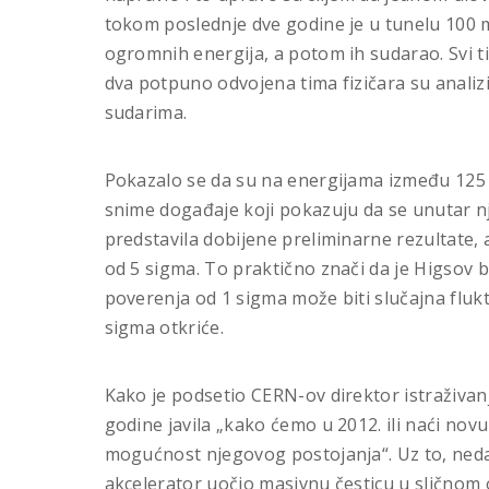
tokom poslednje dve godine je u tunelu 100
ogromnih energija, a potom ih sudarao. Svi t
dva potpuno odvojena tima fizičara su analiz
sudarima.
Pokazalo se da su na energijama između 125 
snime događaje koji pokazuju da se unutar nj
predstavila dobijene preliminarne rezultate, al
od 5 sigma. To praktično znači da je Higsov 
poverenja od 1 sigma može biti slučajna flukt
sigma otkriće.
Kako je podsetio CERN-ov direktor istraživanja
godine javila „kako ćemo u 2012. ili naći novu 
mogućnost njegovog postojanja“. Uz to, nedav
akcelerator uočio masivnu česticu u sličnom 