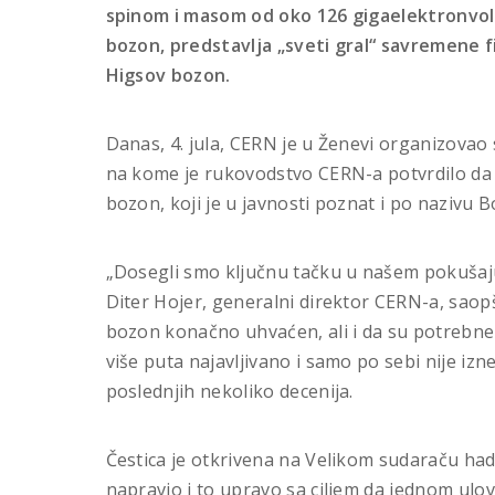
spinom i masom od oko 126 gigaelektronvolt
bozon, predstavlja „sveti gral“ savremene f
Higsov bozon.
Danas, 4. jula, CERN je u Ženevi organizovao 
na kome je rukovodstvo CERN-a potvrdilo da 
bozon, koji je u javnosti poznat i po nazivu Bo
„Dosegli smo ključnu tačku u našem pokušaj
Diter Hojer, generalni direktor CERN-a, saop
bozon konačno uhvaćen, ali i da su potrebne
više puta najavljivano i samo po sebi nije iz
poslednjih nekoliko decenija.
Čestica je otkrivena na Velikom sudaraču ha
napravio i to upravo sa ciljem da jednom ulov