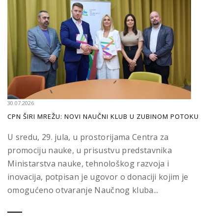
30.07.2026
CPN ŠIRI MREŽU: NOVI NAUČNI KLUB U ZUBINOM POTOKU
U sredu, 29. jula, u prostorijama Centra za
promociju nauke, u prisustvu predstavnika
Ministarstva nauke, tehnološkog razvoja i
inovacija, potpisan je ugovor o donaciji kojim je
omogućeno otvaranje Naučnog kluba...