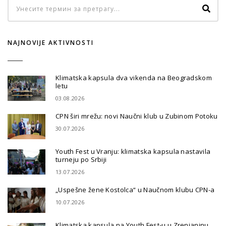
NAJNOVIJE AKTIVNOSTI
Klimatska kapsula dva vikenda na Beogradskom
letu
03.08.2026
CPN širi mrežu: novi Naučni klub u Zubinom Potoku
30.07.2026
Youth Fest u Vranju: klimatska kapsula nastavila
turneju po Srbiji
13.07.2026
„Uspešne žene Kostolca“ u Naučnom klubu CPN-a
10.07.2026
Klimatska kapsula na Youth Fest-u u Zrenjaninu