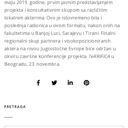
maju 2019. godine, prvim javnim predstavljanjem
projekta i konsultativnim skupom sa različitim
lokalnim akterima. Ovo je istovremeno bila i
poslednja radionica u ovom formatu, nakon onih na
fakultetima u Banjoj Luci, Sarajevu i Tirani. Finalni
regionalni skup partnera i visokopozicioniranih
aktera na nivou Jugoistočne Evrope biće održan u
okviru završne konferencije projekta
TeRRIFICA
u
Beogradu, 23. novembra.
PRETRAGA