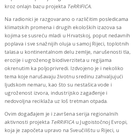
kroz onlajn bazu projekta
TeRRIFICA
.
Na radionici je razgovarano o različitim posledicama
klimatskih promena i drugih ekoloških izazova sa
kojima se susreću mladi u Hrvatskoj, poput nedavnih
poplava i sve snažnijih oluja u samoj Rijeci, toplotnih
talasa u kontinentalnom delu zemlje, narušenosti tla,
erozije i ugroženog biodiverziteta u regijama
okrenutim ka poljoprivredi. Izdvojeno je i nekoliko
tema koje narušavaju životnu sredinu zahvaljujući
ljudskom nemaru, kao što su nestašica vode i
ugroženost izvora, industrijsko zagađenje i
nedovoljna reciklaža uz loš tretman otpada.
Ovim događajem je i završena serija regionalnih
aktivnosti projekta
TeRRIFICA
u Jugoistočnoj Evropi,
koja je započeta upravo na Sveučilištu u Rijeci, u