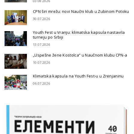
03.08.2026
CPN širi mrežu: novi Naučni klub u Zubinom Potoku
30.07.2026
Youth Fest u Vranju: klimatska kapsula nastavila
turneju po Srbiji
13.07.2026
„Uspešne žene Kostolca“ u Naučnom klubu CPN-a
10.07.2026
Klimatska kapsula na Youth Fest-u u Zrenjaninu
06.07.2026