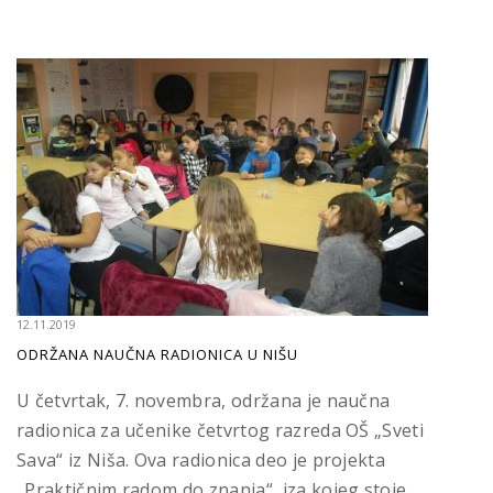
12.11.2019
ODRŽANA NAUČNA RADIONICA U NIŠU
U četvrtak, 7. novembra, održana je naučna
radionica za učenike četvrtog razreda OŠ „Sveti
Sava“ iz Niša. Ova radionica deo je projekta
„Praktičnim radom do znanja“, iza kojeg stoje