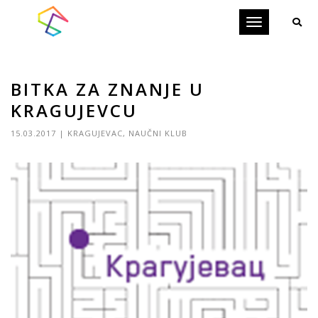
Toggle
navigation
BITKA ZA ZNANJE U
KRAGUJEVCU
15.03.2017
|
KRAGUJEVAC
,
NAUČNI KLUB