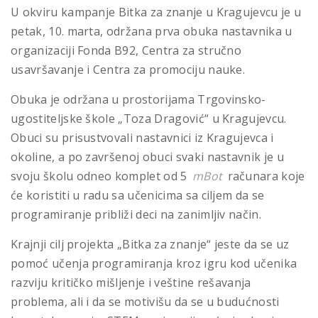
U okviru kampanje Bitka za znanje u Kragujevcu je u
petak, 10. marta, održana prva obuka nastavnika u
organizaciji Fonda B92, Centra za stručno
usavršavanje i Centra za promociju nauke.
Obuka je održana u prostorijama Trgovinsko-
ugostiteljske škole „Toza Dragović“ u Kragujevcu.
Obuci su prisustvovali nastavnici iz Kragujevca i
okoline, a po završenoj obuci svaki nastavnik je u
svoju školu odneo komplet od 5
mBot
računara koje
će koristiti u radu sa učenicima sa ciljem da se
programiranje približi deci na zanimljiv način.
Krajnji cilj projekta „Bitka za znanje“ jeste da se uz
pomoć učenja programiranja kroz igru kod učenika
razviju kritičko mišljenje i veštine rešavanja
problema, ali i da se motivišu da se u budućnosti