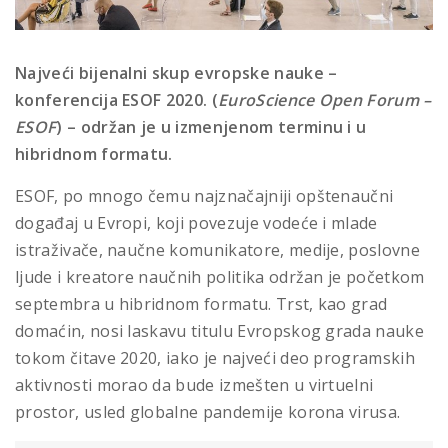
Najveći bijenalni skup evropske nauke –
konferencija ESOF 2020. (
EuroScience Open Forum
–
ESOF
) – održan je u izmenjenom terminu i u
hibridnom formatu.
ESOF, po mnogo čemu najznačajniji opštenaučni
događaj u Evropi, koji povezuje vodeće i mlade
istraživače, naučne komunikatore, medije, poslovne
ljude i kreatore naučnih politika održan je početkom
septembra u hibridnom formatu. Trst, kao grad
domaćin, nosi laskavu titulu Evropskog grada nauke
tokom čitave 2020, iako je najveći deo programskih
aktivnosti morao da bude izmešten u virtuelni
prostor, usled globalne pandemije korona virusa.