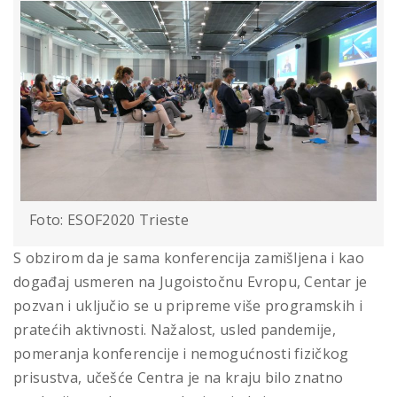
Foto: ESOF2020 Trieste
S obzirom da je sama konferencija zamišljena i kao
događaj usmeren na Jugoistočnu Evropu, Centar je
pozvan i uključio se u pripreme više programskih i
pratećih aktivnosti. Nažalost, usled pandemije,
pomeranja konferencije i nemogućnosti fizičkog
prisustva, učešće Centra je na kraju bilo znatno