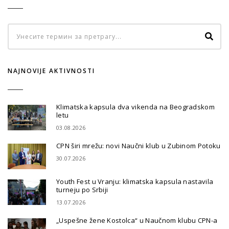
NAJNOVIJE AKTIVNOSTI
Klimatska kapsula dva vikenda na Beogradskom
letu
03.08.2026
CPN širi mrežu: novi Naučni klub u Zubinom Potoku
30.07.2026
Youth Fest u Vranju: klimatska kapsula nastavila
turneju po Srbiji
13.07.2026
„Uspešne žene Kostolca“ u Naučnom klubu CPN-a