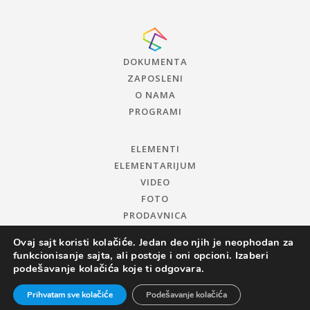
DOKUMENTA
ZAPOSLENI
O NAMA
PROGRAMI
ELEMENTI
ELEMENTARIJUM
VIDEO
FOTO
PRODAVNICA
Ovaj sajt koristi kolačiće. Jedan deo njih je neophodan za
funkcionisanje sajta, ali postoje i oni opcioni. Izaberi
podešavanje kolačića koje ti odgovara.
Prihvatam sve kolačiće
Podešavanje kolačića
© 2019 CENTAR ZA PROMOCIJU NAUKE