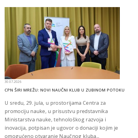
30.07.2026
CPN ŠIRI MREŽU: NOVI NAUČNI KLUB U ZUBINOM POTOKU
U sredu, 29. jula, u prostorijama Centra za
promociju nauke, u prisustvu predstavnika
Ministarstva nauke, tehnološkog razvoja i
inovacija, potpisan je ugovor o donaciji kojim je
omogućeno otvaranje Naučnog kluba...