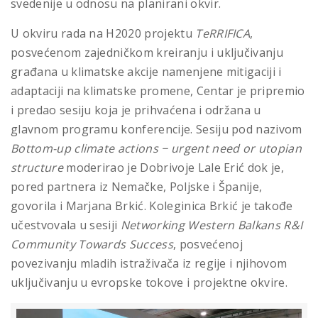
svedenije u odnosu na planirani okvir.
U okviru rada na H2020 projektu
TeRRIFICA
,
posvećenom zajedničkom kreiranju i uključivanju
građana u klimatske akcije namenjene mitigaciji i
adaptaciji na klimatske promene, Centar je pripremio
i predao sesiju koja je prihvaćena i održana u
glavnom programu konferencije. Sesiju pod nazivom
Bottom-up climate actions − urgent need or utopian
structure
moderirao je Dobrivoje Lale Erić dok je,
pored partnera iz Nemačke, Poljske i Španije,
govorila i Marjana Brkić. Koleginica Brkić je takođe
učestvovala u sesiji
Networking Western Balkans R&I
Community Towards Success
, posvećenoj
povezivanju mladih istraživača iz regije i njihovom
uključivanju u evropske tokove i projektne okvire.