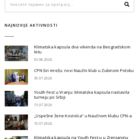
NAJNOVIJE AKTIVNOSTI
Klimatska kapsula dva vikenda na Beogradskom
letu
03.08.2026
CPN širi mrežu: novi Naučni klub u Zubinom Potoku
30.07.2026
Youth Fest u Vranju: klimatska kapsula nastavila
turneju po Srbiji
13.07.2026
„Uspešne žene Kostolca“ u Naučnom klubu CPN-a
10.07.2026
Klimatska kapsula na Youth Fest-u u Zrenjaninu