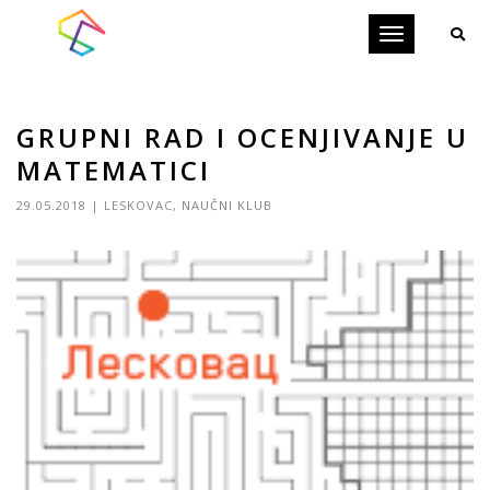
Toggle
navigation
GRUPNI RAD I OCENJIVANJE U
MATEMATICI
29.05.2018
|
LESKOVAC
,
NAUČNI KLUB