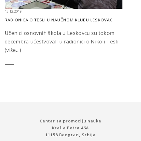
13.12.2019
RADIONICA O TESLI U NAUČNOM KLUBU LESKOVAC
Učenici osnovnih škola u Leskovcu su tokom
decembra učestvovali u radionici o Nikoli Tesli
(više…)
Centar za promociju nauke
Kralja Petra 46A
11158 Beograd, Srbija