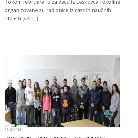
Tokom februara, u za decu iz Leskovca i okoline
organizovane su radionice iz raznih naučnih
oblasti (više…)
25.12.2019