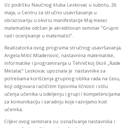
Uz podršku Naučnog kluba Leskovac u subotu, 26.
maja, u Centru za stručno usavršavanje u
obrazovanju u okvriu manifestacije Maj mesec
matematike održan je akreditovan seminar ”Grupni
rad i ocenjivanje u matematici”.
Realizatorka ovog programa stručnog usavršavanja,
Angela Mitić Mladenović, nastavnina matematike,
informatike i programiranja u Tehničkoj školi „Rade
Metalac“ Leskovac upoznala je nastavnike sa
potrebama korišćenja grupnog oblika rada na času,
koji odgovara različitim tipovima ličnosti i stilu
učenja učenika u odeljenju i grupi i kompetencijama
za komunikaciju i saradnju koje razvijamo kod
učenika.
Ciljevi ovog seminara su: osnaživanje nastavnika i