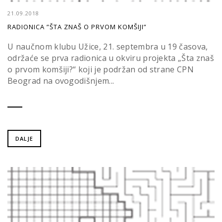
21.09.2018
RADIONICA ”ŠTA ZNAŠ O PRVOM KOMŠIJI”
U naučnom klubu Užice, 21. septembra u 19 časova,
održaće se prva radionica u okviru projekta „Šta znaš
o prvom komšiji?“ koji je podržan od strane CPN
Beograd na ovogodišnjem...
DALJE