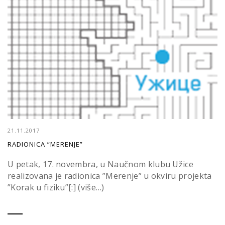
21.11.2017
RADIONICA ”MERENJE”
U petak, 17. novembra, u Naučnom klubu Užice
realizovana je radionica ”Merenje” u okviru projekta
”Korak u fiziku”[:] (više…)