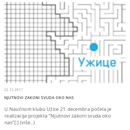
22.12.2017
NJUTNOVI ZAKONI SVUDA OKO NAS
U Naučnom klubu Užice 21. decembra počela je
realizacija projekta ”Njutnovi zakoni svuda oko
nas”[:] (više…)