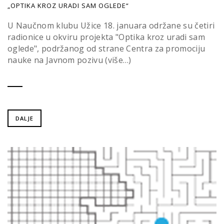
„OPTIKA KROZ URADI SAM OGLEDE“
U Naučnom klubu Užice 18. januara održane su četiri
radionice u okviru projekta "Optika kroz uradi sam
oglede", podržanog od strane Centra za promociju
nauke na Javnom pozivu (više…)
DALJE