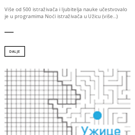
Više od 500 istraživača i ljubitelja nauke učestvovalo
je u programima Noći istraživača u Užicu (više…)
DALJE