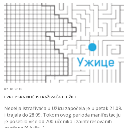
02.10.2018
EVROPSKA NOĆ ISTRAŽIVAČA U UŽICE
Nedelja istraživača u Užicu započela je u petak 21.09.
i trajala do 28.09. Tokom ovog perioda manifestaciju
je posetilo više od 700 učenika i zainteresovanih
građana.[:] (više…)