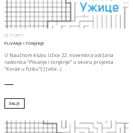
23.11.2017
PLIVANJE I TONJENJE
U Naučnom klubu Užice 22. novembra održana
radionica ”Plivanje i tonjenje” u okviru projekta
”Korak u fiziku”[:] (više…)
DALJE