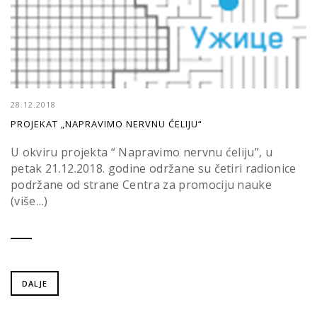
28.12.2018
PROJEKAT „NAPRAVIMO NERVNU ĆELIJU“
U okviru projekta “ Napravimo nervnu ćeliju”, u
petak 21.12.2018. godine održane su četiri radionice
podržane od strane Centra za promociju nauke
(više…)
DALJE