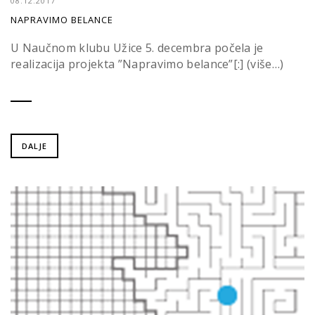
08.12.2017
NAPRAVIMO BELANCE
U Naučnom klubu Užice 5. decembra počela je
realizacija projekta ”Napravimo belance”[:] (više…)
DALJE