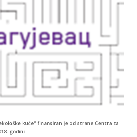
ekološke kuće“ finansiran je od strane Centra za
018. godini