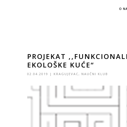
O N
PROJEKAT ,,FUNKCIONA
EKOLOŠKE KUĆE“
02.04.2019
|
KRAGUJEVAC
,
NAUČNI KLUB