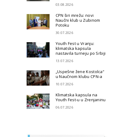
03.08.2026
CPN širi mrežu: novi
Naučni klub u Zubinom
Potoku
30.07.2026
Youth Fest u Vranju:
klimatska kapsula
nastavila turneju po Srbiji
13.07.2026
„Uspešne žene Kostolca“
u Naučnom klubu CPN-a
10.07.2026
Klimatska kapsula na
Youth Fest-u u Zrenjaninu
06.07.2026