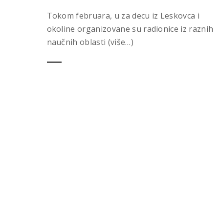
Tokom februara, u za decu iz Leskovca i
okoline organizovane su radionice iz raznih
naučnih oblasti (više…)