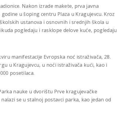
h radionice. Nakon izrade makete, prva javna
. godine u šoping centru Plaza u Kragujevcu. Kroz
dškolskih ustanova i osnovnih i srednjih škola u
ilikuda pogledaju i rasklope delove kuće, pogledaju
viru manifestacije Evropska noć istraživača, 28.
u u Kragujevcu, u noći istraživača kući, kao i
000 posetilaca.
Parka nauke u dvorištu Prve kragujevačke
alazi se u stalnoj postavci parka, kao jedan od