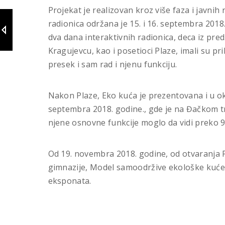
Projekat je realizovan kroz više faza i javni
radionica održana je 15. i 16. septembra 2018
dva dana interaktivnih radionica, deca iz pre
Kragujevcu, kao i posetioci Plaze, imali su pr
presek i sam rad i njenu funkciju.
Nakon Plaze, Eko kuća je prezentovana i u ok
septembra 2018. godine., gde je na Đačkom trg
njene osnovne funkcije moglo da vidi preko 9
Od 19. novembra 2018. godine, od otvaranja 
gimnazije, Model samoodržive ekološke kuće n
eksponata.