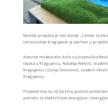
Nosilac projekta je Udruženje ,,Centar za eko
obrazovanje Kragujevac je partner u projekt
Autorke modela eko kuće su Jovana Đurđević, 
nauka u Kragujevcu, Natalija Aleksić, student
Kragujevcu i Dunja Simonović, student četvrt
Kragujevcu.
Projekat ima za cilj da široj javnosti predstav
potrebu za elektirčnom energijom i energijom