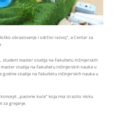
loško obrazovanje i održivi razvoj“, a Centar za
u
student master studija na Fakultetu inžinjerskih
 master studija na Fakultetu inžinjerskih nauka u
e godine studija na Fakultetu inžinjerskih nauka u
i koncept ,,pasivne kuće“ koja ima izrazito nisku
 za grejanje.