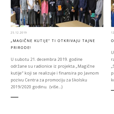
25.12.2019
1
„MAGIČNE KUTIJE“ TI OTKRIVAJU TAJNE
O
PRIRODE!
U
U subotu 21. decembra 2019. godine
r
održane su radionice iz projekta „Magične
„
kutije“ koji se realizuje i finansira po Javnom
p
pozivu Centra za promociju za školsku
k
2019/2020 godinu. (više…)