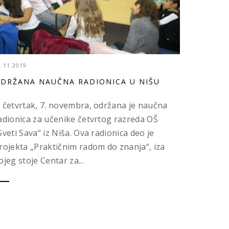
2.11.2019
DRŽANA NAUČNA RADIONICA U NIŠU
 četvrtak, 7. novembra, održana je naučna
adionica za učenike četvrtog razreda OŠ
Sveti Sava“ iz Niša. Ova radionica deo je
rojekta „Praktičnim radom do znanja“, iza
ojeg stoje Centar za...