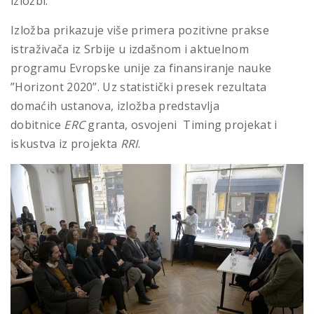
izložbi.
Izložba prikazuje više primera pozitivne prakse
istraživača iz Srbije u izdašnom i aktuelnom
programu Evropske unije za finansiranje nauke
”Horizont 2020”. Uz statistički presek rezultata
domaćih ustanova, izložba predstavlja
dobitnice
ERC
granta, osvojeni Timing projekat i
iskustva iz projekta
RRI
.