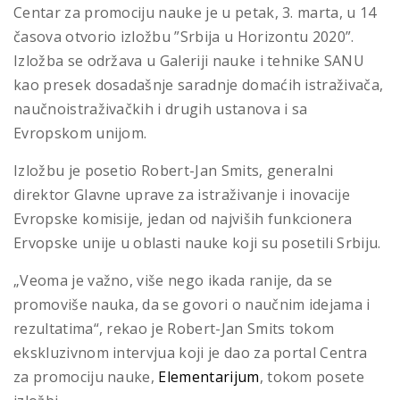
Centar za promociju nauke je u petak, 3. marta, u 14
časova otvorio izložbu ”Srbija u Horizontu 2020”.
Izložba se održava u Galeriji nauke i tehnike SANU
kao presek dosadašnje saradnje domaćih istraživača,
naučnoistraživačkih i drugih ustanova i sa
Evropskom unijom.
Izložbu je posetio Robert-Jan Smits, generalni
direktor Glavne uprave za istraživanje i inovacije
Evropske komisije, jedan od najviših funkcionera
Ervopske unije u oblasti nauke koji su posetili Srbiju.
„Veoma je važno, više nego ikada ranije, da se
promoviše nauka, da se govori o naučnim idejama i
rezultatima“, rekao je Robert-Jan Smits tokom
ekskluzivnom intervjua koji je dao za portal Centra
za promociju nauke,
Elementarijum
, tokom posete