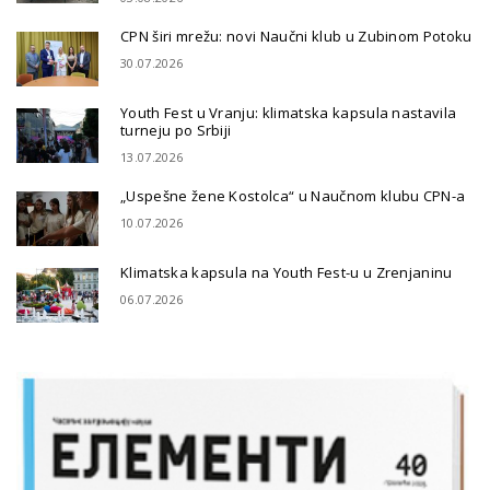
CPN širi mrežu: novi Naučni klub u Zubinom Potoku
30.07.2026
Youth Fest u Vranju: klimatska kapsula nastavila
turneju po Srbiji
13.07.2026
„Uspešne žene Kostolca“ u Naučnom klubu CPN-a
10.07.2026
Klimatska kapsula na Youth Fest-u u Zrenjaninu
06.07.2026