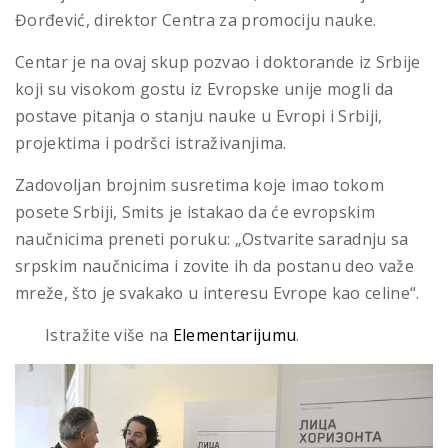
Đorđević, direktor Centra za promociju nauke.
Centar je na ovaj skup pozvao i doktorande iz Srbije
koji su visokom gostu iz Evropske unije mogli da
postave pitanja o stanju nauke u Evropi i Srbiji,
projektima i podršci istraživanjima.
Zadovoljan brojnim susretima koje imao tokom
posete Srbiji, Smits je istakao da će evropskim
naučnicima preneti poruku: „Ostvarite saradnju sa
srpskim naučnicima i zovite ih da postanu deo važe
mreže, što je svakako u interesu Evrope kao celine“.
Istražite više na
Elementarijumu
.