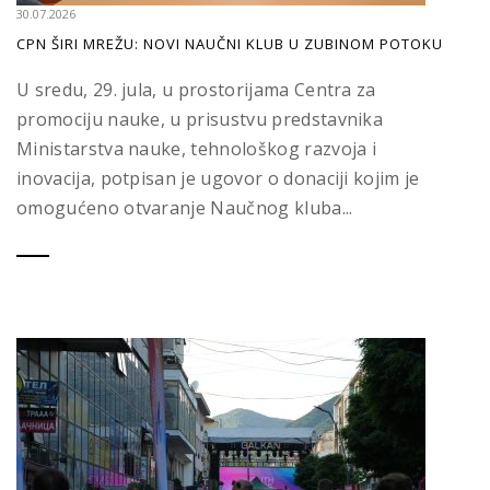
30.07.2026
CPN ŠIRI MREŽU: NOVI NAUČNI KLUB U ZUBINOM POTOKU
U sredu, 29. jula, u prostorijama Centra za
promociju nauke, u prisustvu predstavnika
Ministarstva nauke, tehnološkog razvoja i
inovacija, potpisan je ugovor o donaciji kojim je
omogućeno otvaranje Naučnog kluba...