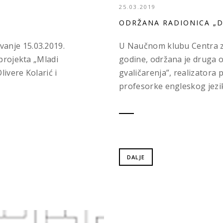
25.03.2019
ODRŽANA RADIONICA „DI
anje 15.03.2019.
U Naučnom klubu Centra za
 projekta „Mladi
godine, održana je druga o
livere Kolarić i
gvaličarenja”, realizatora 
profesorke engleskog jezika
DALJE