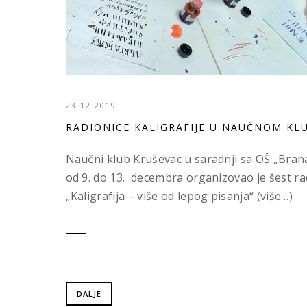
23.12.2019
RADIONICE KALIGRAFIJE U NAUČNOM KL
Naučni klub Kruševac u saradnji sa OŠ „Bran
od 9. do 13. decembra organizovao je šest rad
„Kaligrafija – više od lepog pisanja“ (više…)
DALJE