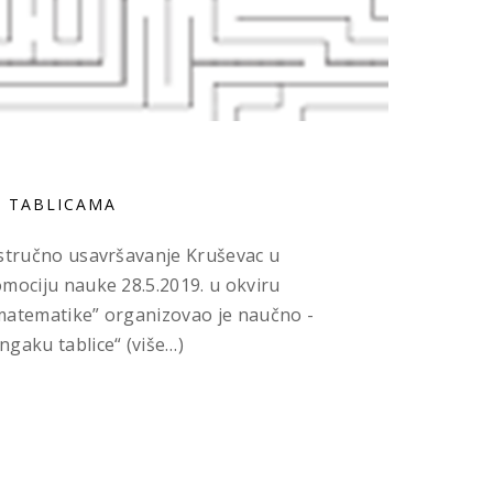
U TABLICAMA
 stručno usavršavanje Kruševac u
mociju nauke 28.5.2019. u okviru
matematike” organizovao je naučno -
gaku tablice“ (više…)