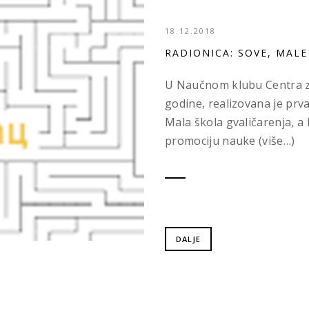
18.12.2018
RADIONICA: SOVE, MAL
U Naučnom klubu Centra za
godine, realizovana je prva
Mala škola gvaličarenja, a 
promociju nauke (više…)
DALJE