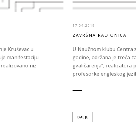
17.04.2019
ZAVRŠNA RADIONICA
nje Kruševac u
U Naučnom klubu Centra za
uje manifestaciju
godine, održana je treća z
 realizovano niz
gvaličarenja“, realizatora 
profesorke engleskog jezik
DALJE