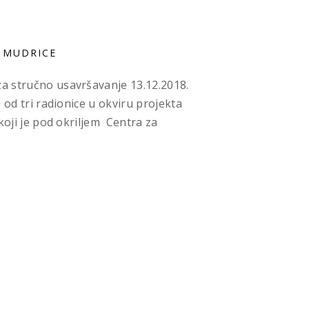
E MUDRICE
 stručno usavršavanje 13.12.2018.
 od tri radionice u okviru projekta
koji je pod okriljem Centra za