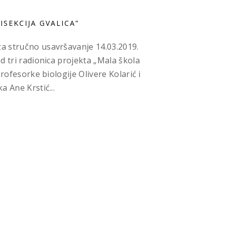
SEKCIJA GVALICA”
 stručno usavršavanje 14.03.2019.
d tri radionica projekta „Mala škola
profesorke biologije Olivere Kolarić i
 Ane Krstić...