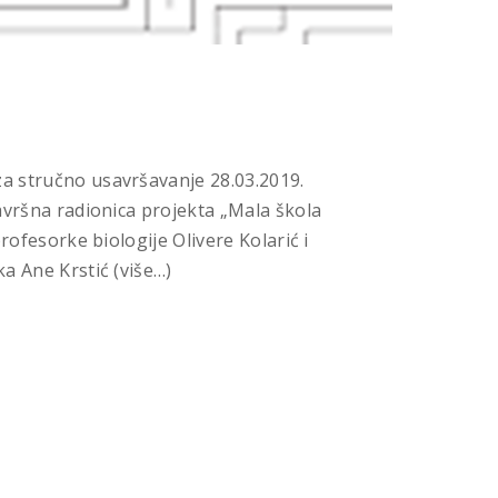
 stručno usavršavanje 28.03.2019.
avršna radionica projekta „Mala škola
profesorke biologije Olivere Kolarić i
a Ane Krstić (više…)