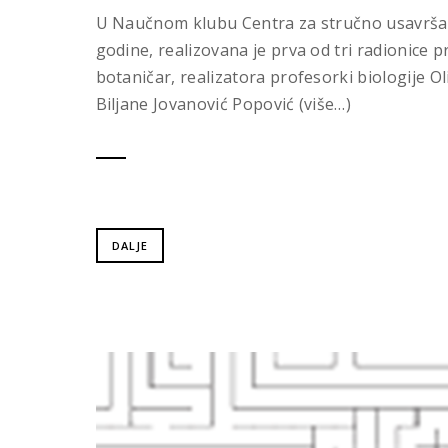
U Naučnom klubu Centra za stručno usavršav
godine, realizovana je prva od tri radionice p
botaničar, realizatora profesorki biologije Oli
Biljane Jovanović Popović (više…)
DALJE