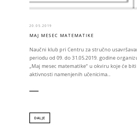
20.05.2019
MAJ MESEC MATEMATIKE
Naučni klub pri Centru za stručno usavršava
periodu od 09. do 31.05.2019. godine organiz
„Maj mesec matematike“ u okviru koje će biti
aktivnosti namenjenih učenicima...
DALJE