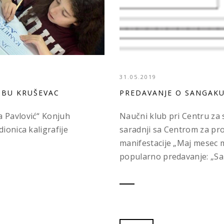
31.05.2019
UBU KRUŠEVAC
PREDAVANJE O SANGAK
a Pavlović“ Konjuh
Naučni klub pri Centru za
ionica kaligrafije
saradnji sa Centrom za pro
manifestacije „Maj mesec 
popularno predavanje: „San