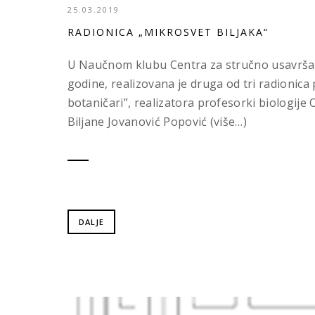
25.03.2019
RADIONICA „MIKROSVET BILJAKA“
U Naučnom klubu Centra za stručno usavršav
godine, realizovana je druga od tri radionica
botaničari”, realizatora profesorki biologije O
Biljane Jovanović Popović (više…)
DALJE