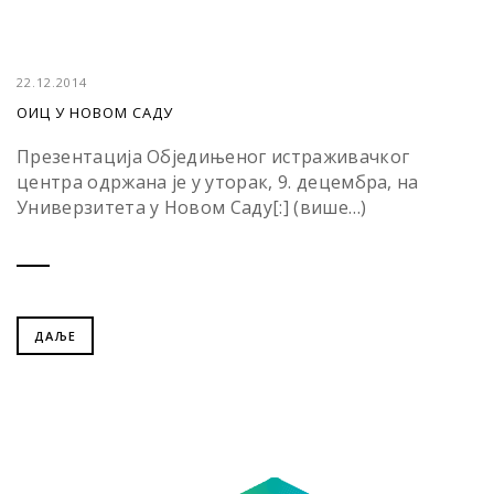
22.12.2014
ОИЦ У НОВОМ САДУ
Презентација Обједињеног истраживачког
центра одржанa je у уторак, 9. децембра, на
Универзитета у Новом Саду[:] (више…)
ДАЉЕ