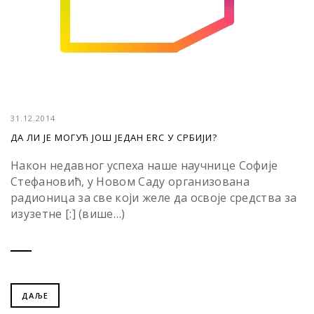
31.12.2014
ДА ЛИ ЈЕ МОГУЋ ЈОШ ЈЕДАН ERC У СРБИЈИ?
Након недавног успеха наше научнице Софије
Стефановић, у Новом Саду организована
радионица за све који желе да освоје средства за
изузетне [:] (више…)
ДАЉЕ