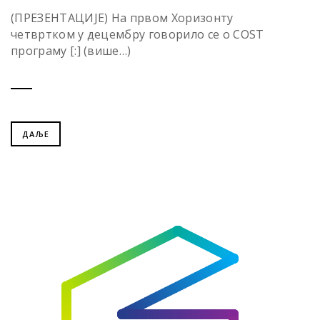
(ПРЕЗЕНТАЦИЈЕ) На првом Хоризонту
четвртком у децембру говорило се о СОЅТ
програму [:] (више…)
ДАЉЕ